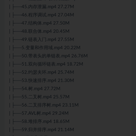
| ├──45.内存泄漏.mp4 27.27M
| ├──46.程序调试.mp4 27.04M
| ├──47.结构体.mp4 27.50M
| ├──48.联合体.mp4 20.45M
| ├──49.链表入门.mp4 27.55M
| ├──5.变量和作用域.mp4 20.22M
| ├──50.带表头的单链表.mp4 26.76M
| ├──51.双向循环链表.mp4 18.72M
| ├──52.约瑟夫环.mp4 25.74M
| ├──53.快速排序.mp4 21.30M
| ├──54.树.mp4 27.72M
| ├──55.二叉树.mp4 25.57M
| ├──56.二叉排序树.mp4 23.11M
| ├──57.AVL树.mp4 29.24M
| ├──58.堆排序.mp4 18.65M
| ├──59.归并排序.mp4 21.14M