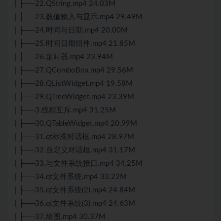
| ├──22.QString.mp4 24.03M
| ├──23.数值输入与显示.mp4 29.49M
| ├──24.时间与日期.mp4 20.00M
| ├──25.时间日期组件.mp4 21.85M
| ├──26.定时器.mp4 23.94M
| ├──27.QComboBox.mp4 29.56M
| ├──28.QListWidget.mp4 19.58M
| ├──29.QTreeWidget.mp4 23.39M
| ├──3.线程互斥.mp4 31.25M
| ├──30.QTableWidget.mp4 20.99M
| ├──31.qt标准对话框.mp4 28.97M
| ├──32.自定义对话框.mp4 31.17M
| ├──33.与文件系统接口.mp4 34.25M
| ├──34.qt文件系统.mp4 33.22M
| ├──35.qt文件系统(2).mp4 24.84M
| ├──36.qt文件系统(3).mp4 24.63M
| ├──37.绘图.mp4 30.37M