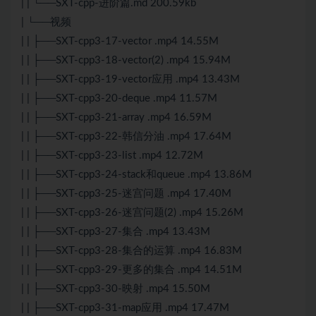
| | └──SXT-cpp-进阶篇.md 200.59kb
| └──视频
| | ├──SXT-cpp3-17-vector .mp4 14.55M
| | ├──SXT-cpp3-18-vector(2) .mp4 15.94M
| | ├──SXT-cpp3-19-vector应用 .mp4 13.43M
| | ├──SXT-cpp3-20-deque .mp4 11.57M
| | ├──SXT-cpp3-21-array .mp4 16.59M
| | ├──SXT-cpp3-22-韩信分油 .mp4 17.64M
| | ├──SXT-cpp3-23-list .mp4 12.72M
| | ├──SXT-cpp3-24-stack和queue .mp4 13.86M
| | ├──SXT-cpp3-25-迷宫问题 .mp4 17.40M
| | ├──SXT-cpp3-26-迷宫问题(2) .mp4 15.26M
| | ├──SXT-cpp3-27-集合 .mp4 13.43M
| | ├──SXT-cpp3-28-集合的运算 .mp4 16.83M
| | ├──SXT-cpp3-29-更多的集合 .mp4 14.51M
| | ├──SXT-cpp3-30-映射 .mp4 15.50M
| | ├──SXT-cpp3-31-map应用 .mp4 17.47M