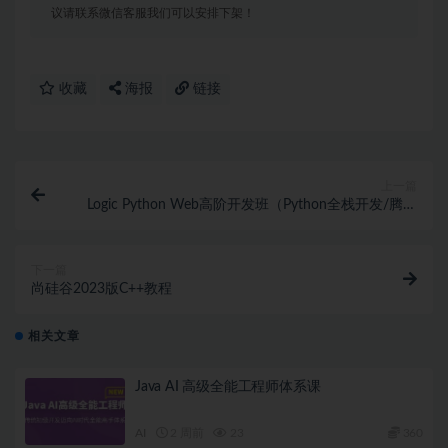
议请联系微信客服我们可以安排下架！
收藏
海报
链接
上一篇
Logic Python Web高阶开发班（Python全栈开发/腾讯
官方认证就业班）
下一篇
尚硅谷2023版C++教程
相关文章
Java AI 高级全能工程师体系课
AI
2 周前
23
360