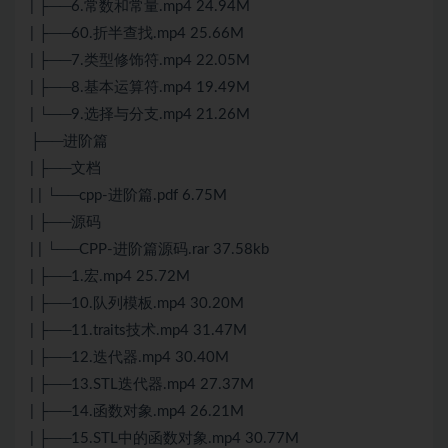
| ├──6.常数和常量.mp4 24.94M
| ├──60.折半查找.mp4 25.66M
| ├──7.类型修饰符.mp4 22.05M
| ├──8.基本运算符.mp4 19.49M
| └──9.选择与分支.mp4 21.26M
├──进阶篇
| ├──文档
| | └──cpp-进阶篇.pdf 6.75M
| ├──源码
| | └──CPP-进阶篇源码.rar 37.58kb
| ├──1.宏.mp4 25.72M
| ├──10.队列模板.mp4 30.20M
| ├──11.traits技术.mp4 31.47M
| ├──12.迭代器.mp4 30.40M
| ├──13.STL迭代器.mp4 27.37M
| ├──14.函数对象.mp4 26.21M
| ├──15.STL中的函数对象.mp4 30.77M