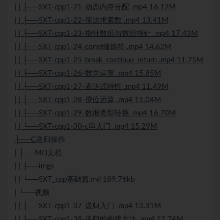
| | ├──SXT-cpp1-21-动态内存分配 .mp4 16.12M
| | ├──SXT-cpp1-22-筛法求素数 .mp4 13.41M
| | ├──SXT-cpp1-23-指针数组与数组指针 .mp4 17.43M
| | ├──SXT-cpp1-24-const修饰符 .mp4 14.62M
| | ├──SXT-cpp1-25-break_continue_return .mp4 11.75M
| | ├──SXT-cpp1-26-数学运算 .mp4 15.85M
| | ├──SXT-cpp1-27-表达式特性 .mp4 11.49M
| | ├──SXT-cpp1-28-按位运算 .mp4 11.04M
| | ├──SXT-cpp1-29-数据类型转换 .mp4 16.70M
| | └──SXT-cpp1-30-c串入门 .mp4 15.29M
├──C
递归操作
| ├──MD文档
| | ├──imgs
| | └──SXT_cpp基础篇.md 189.76kb
| └──视频
| | ├──SXT-cpp1-37-递归入门 .mp4 13.31M
| | ├──SXT-cpp1-38-递归的构建方法 .mp4 12.74M