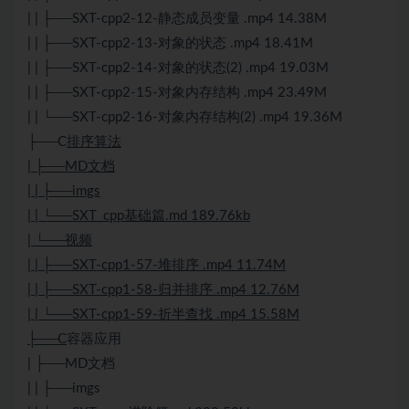
| | ├──SXT-cpp2-12-静态成员变量 .mp4 14.38M
| | ├──SXT-cpp2-13-对象的状态 .mp4 18.41M
| | ├──SXT-cpp2-14-对象的状态(2) .mp4 19.03M
| | ├──SXT-cpp2-15-对象内存结构 .mp4 23.49M
| | └──SXT-cpp2-16-对象内存结构(2) .mp4 19.36M
├──C
排序
算法
| ├──MD文档
| | ├──imgs
| | └──SXT_cpp基础篇.md 189.76kb
| └──视频
| | ├──SXT-cpp1-57-堆排序 .mp4 11.74M
| | ├──SXT-cpp1-58-归并排序 .mp4 12.76M
| | └──SXT-cpp1-59-折半查找 .mp4 15.58M
├──C
容器应用
| ├──MD文档
| | ├──imgs