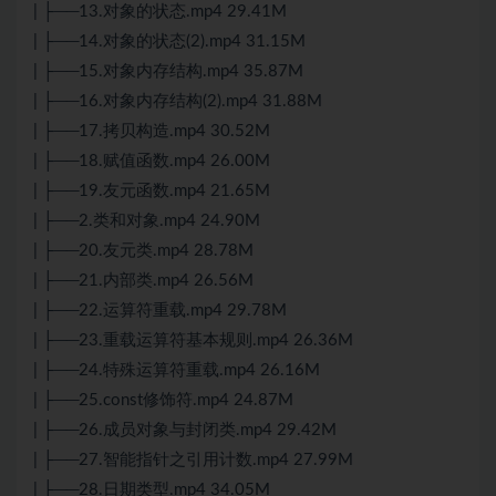
| ├──13.对象的状态.mp4 29.41M
| ├──14.对象的状态(2).mp4 31.15M
| ├──15.对象内存结构.mp4 35.87M
| ├──16.对象内存结构(2).mp4 31.88M
| ├──17.拷贝构造.mp4 30.52M
| ├──18.赋值函数.mp4 26.00M
| ├──19.友元函数.mp4 21.65M
| ├──2.类和对象.mp4 24.90M
| ├──20.友元类.mp4 28.78M
| ├──21.内部类.mp4 26.56M
| ├──22.运算符重载.mp4 29.78M
| ├──23.重载运算符基本规则.mp4 26.36M
| ├──24.特殊运算符重载.mp4 26.16M
| ├──25.const修饰符.mp4 24.87M
| ├──26.成员对象与封闭类.mp4 29.42M
| ├──27.智能指针之引用计数.mp4 27.99M
| ├──28.日期类型.mp4 34.05M