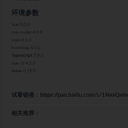
环境参数
Vue 3.0.0
vue-router 4.0.0
vuex 4.0.0
bootstrap 5.0.0
TypeScript
3.9.0
vue-cli 4.5.0
Ax
ios
0.19.0
试看链接：
https://pan.baidu.com/s/1Nxx
相关推荐：