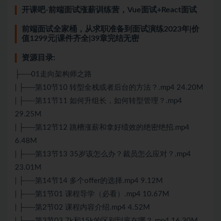
开课吧-前端面试涨薪训练营，Vue面试+React面试
前端面试全家桶，从求职准备到面试演练2023年|价
值1299元|课件齐全|39章完结无密
资源目录:
├──01走向架构师之路
| ├──第10节10 转型全栈或者后台的方法？.mp4 24.20M
| ├──第11节11 如何升组长，如何转型管理？.mp4
29.25M
| ├──第12节12 跳槽涨薪和拿好绩效的绝密绝招.mp4
6.48M
| ├──第13节13 35岁该怎么办？裁员怎么应对？.mp4
23.01M
| ├──第14节14 多个offer的选择.mp4 9.12M
| ├──第1节01 课程导学（必看）.mp4 10.67M
| ├──第2节02 课程内容介绍.mp4 4.52M
| ├──第3节03 7k和15k的区别到底在哪？.mp4 16.30M