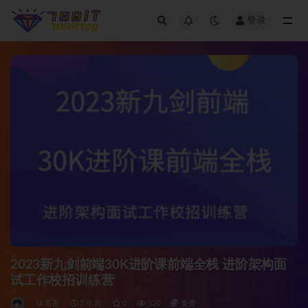
登录
全部
2023新九剑前端30K进阶课前端全栈 进阶架构面
试工作校招训练营
体系课
3 年前
0
320
免费