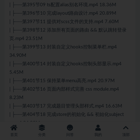
| ├──第395节09 ts配置alias别名环境.mp4 18.36M
| ├──第396节10 完成layout路由设计.mp4 20.89M
| ├──第397节11 提供对scss文件的支持.mp4 7.60M
| ├──第398节12 添加所有页面的路由 && 默认跳转登录
页.mp4 23.51M
| ├──第399节13 封装自定义hooks控制菜单栏.mp4
34.90M
| ├──第400节14 封装自定义hooks控制头部显示.mp4
5.45M
| ├──第401节15 保持菜单menu高亮.mp4 20.97M
| ├──第402节16 页面内部样式完善 css module.mp4
8.23M
| ├──第403节17 完成题目管理头部样式.mp4 16.63M
| ├──第404节18 完成store的初始化 && 初始化subject
s.mp4 34.92M
| ├──第405节19 对课程树状结构进行联调.mp4 26.64M
首页
分类
问答
我的
顶部
| ├──第406节20 完成菜单联动 && 体会redux的数据流设