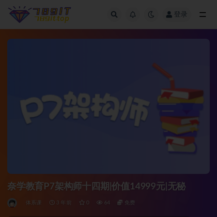
登录
全部
奈学教育P7架构师十四期|价值14999元|无秘
体系课
3 年前
0
64
免费