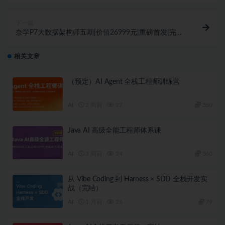
下一篇
奈学P7大数据架构师五期|价值26999元|重磅首发|完结
无秘
相关文章
（预定）AI Agent 全栈工程师训练营
AI
2 周前
27
380
Java AI 高级全能工程师体系课
AI
3 周前
24
360
从 Vibe Coding 到 Harness × SDD 全栈开发实
战（完结）
AI
1 月前
26
79