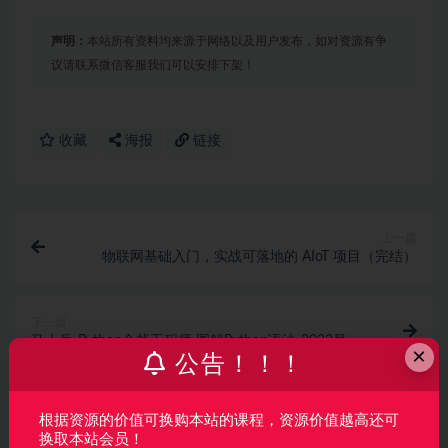
声明：
本站所有资料均来源于网络以及用户发布，如对资源有争
议请联系微信客服我们可以安排下架！
收藏
海报
链接
上一篇
物联网基础入门，实战可落地的 AIoT 项目（完结）
下一篇
马士兵-Python全栈工程师 图解Python语法-2022最新
×
完结
公告！！！
相关文章
根据资源的价值可换购本站的课程，资源价值越高还可
换取本站会员！
Java AI 高级全能工程师体系课