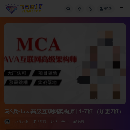
登录
全部
马S兵-Java高级互联网架构师 | 1-7班 （加更7班）
后端开发
3 年前
0
31
免费