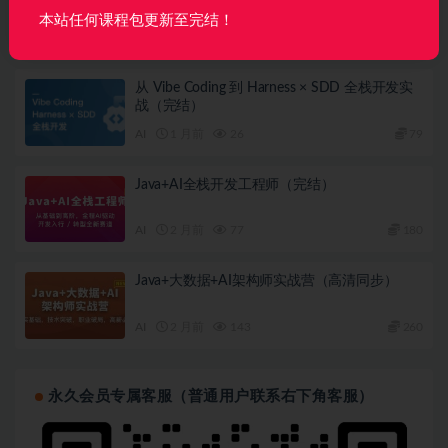
本站任何课程包更新至完结！
AI
2 周前
23
360
从 Vibe Coding 到 Harness × SDD 全栈开发实
战（完结）
AI
1 月前
26
79
Java+AI全栈开发工程师（完结）
AI
2 月前
77
180
Java+大数据+AI架构师实战营（高清同步）
AI
2 月前
143
260
永久会员专属客服（普通用户联系右下角客服）