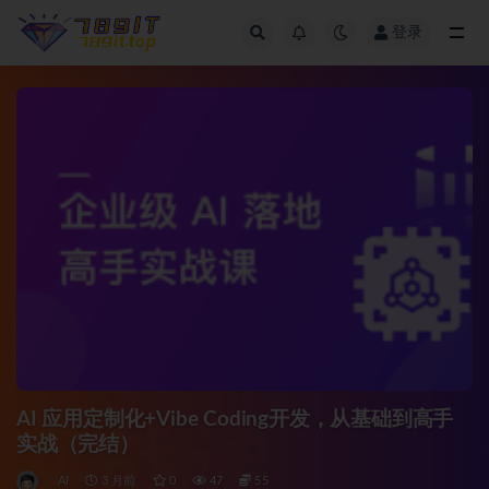
登录
全部
AI 应用定制化+Vibe Coding开发，从基础到高手
实战（完结）
AI
3 月前
0
47
55