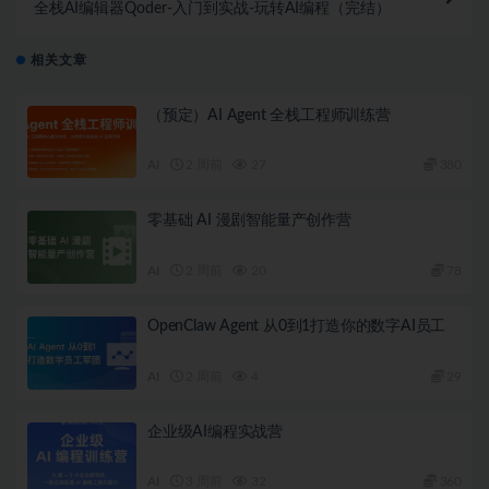
全栈AI编辑器Qoder-入门到实战-玩转AI编程（完结）
相关文章
（预定）AI Agent 全栈工程师训练营
AI
2 周前
27
380
零基础 AI 漫剧智能量产创作营
AI
2 周前
20
78
OpenClaw Agent 从0到1打造你的数字AI员工
AI
2 周前
4
29
企业级AI编程实战营
AI
3 周前
32
360