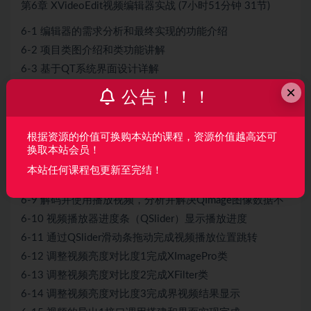
第6章 XVideoEdit视频编辑器实战 (7小时51分钟 31节)
6-1 编辑器的需求分析和最终实现的功能介绍
6-2 项目类图介绍和类功能讲解
6-3 基于QT系统界面设计详解
6-4 实战项目环境搭建、项目创建和配置
×
公告！！！
6-5 完成视频编辑器播放界面并完成绘制视频widget重载
6-6 详解通过qss完成界面风格设置，设置按钮圆角和渐变
根据资源的价值可换购本站的课程，资源价值越高还可
颜
换取本站会员！
6-7 通过qt界面打开外部视频并完成打开失败的界面提示
本站任何课程包更新至完结！
6-8 使用opencv读取并解码视频通过信号槽机制发出绘制
6-9 解码并使用播放视频，分析并解决QImage图像数据不
6-10 视频播放器进度条（QSlider）显示播放进度
6-11 通过QSlider滑动条拖动完成视频播放位置跳转
6-12 调整视频亮度对比度1完成XImagePro类
6-13 调整视频亮度对比度2完成XFilter类
6-14 调整视频亮度对比度3完成界视频结果显示