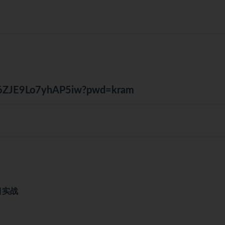
L6i6ZJE9Lo7yhAP5iw?pwd=kram
目实战