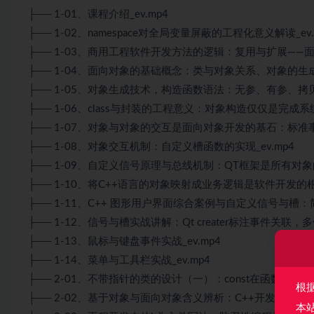
├── 1-01、课程介绍_ev.mp4
├── 1-02、namespace对全局变量屏蔽的工程化意义解读_ev.
├── 1-03、商用工程软件开发方法的逻辑：复用与扩展——面向
├── 1-04、面向对象的基础概念：类与对象关系、对象的生成_
├── 1-05、对象生成技术，构造函数语法：无参、有参、拷贝
├── 1-06、class与封装的工程意义：对象构造仅仅是完成系统
├── 1-07、对象与对象的交互是面向对象开发的基石：标准事件
├── 1-08、对象交互机制：自定义槽函数的实现_ev.mp4
├── 1-09、自定义信号原理与总线机制：QT框架是所有对象的
├── 1-10、将C++语言的对象映射成业务逻辑是软件开发的根本
├── 1-11、C++ 图形用户界面综合案例与自定义信号与槽：简
├── 1-12、信号与槽实战讲解：Qt creater标注事件关联，多信
├── 1-13、鼠标与键盘事件实战_ev.mp4
├── 1-14、菜单与工具栏实战_ev.mp4
├── 2-01、不带指针的类的设计（一）：const在函数体前的使
根
├── 2-02、基于对象与面向对象含义辨析：C++开发简介_ev.
本