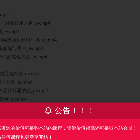
mp4
对象技术之道_ev.mp4
ev.mp4
构造函数调用时机_ev.mp4
感知与用户_ev.mp4
的实现方法_ev.mp4
通信总线_ev.mp4
任务_ev.mp4
易计算器的实_ev.mp4
号_ev.mp4
公告！！！
用意义_ev.mp4
据资源的价值可换购本站的课程，资源价值越高还可换取本站会员！
mp4
站任何课程包更新至完结！