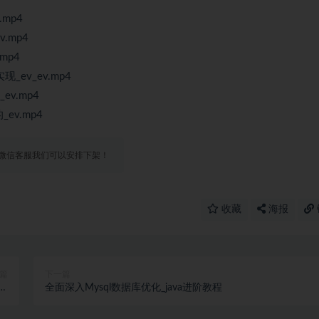
.mp4
.mp4
mp4
ev_ev.mp4
v.mp4
ev.mp4
微信客服我们可以安排下架！
收藏
海报
篇
下一篇
清完
全面深入Mysql数据库优化_java进阶教程
）