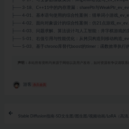
├── 3-18、C++11中的内存泄漏：sharePtr与WeakPtr_ev_ev
├── 4-01、基本语句使用的综合性案例：猜单词小游戏_ev_ev
├── 4-02、面向对象设计的综合性案例：仿21点游戏_ev_ev.
├── 4-03、问题求解、算法设计与人工智能：井字棋游戏的实现_
├── 5-01、右值引用与性能优化：从拷贝构造到移动构造_ev_e
└── 5-03、基于chrono库替代boost的timer：函数效率执行的_
声明：
本站所有资料均来源于网络以及用户发布，如对资源有争议请联系
游客
永久会员
上一
Stable Diffusion指南-SD文生图/图生图/视频动画/LoRA（高
结