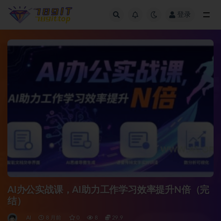
登录
全部
AI办公实战课，AI助力工作学习效率提升N倍（完
结）
AI
8 月前
0
8
29.9