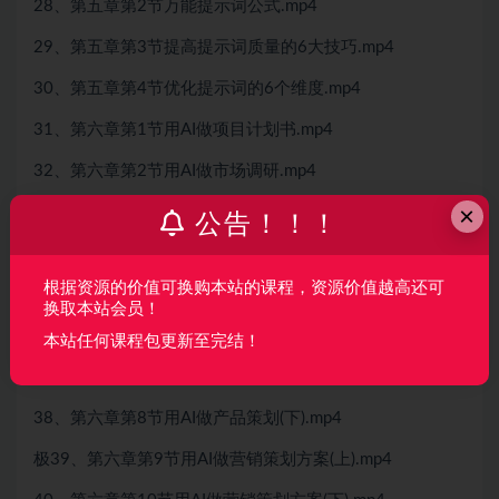
28、第五章第2节万能提示词公式.mp4
29、第五章第3节提高提示词质量的6大技巧.mp4
30、第五章第4节优化提示词的6个维度.mp4
31、第六章第1节用AI做项目计划书.mp4
32、第六章第2节用AI做市场调研.mp4
×
33、第六章第3节用AI设计调研问卷并分析.mp4极p>
公告！！！
34、第六章第4节用AI做竞品分析.mp4
根据资源的价值可换购本站的课程，资源价值越高还可
35、第六章第5节用AI做用户需求分析.mp4
换取本站会员！
36、第六章第6节用AI做产品策划(上).mp4
本站任何课程包更新至完结！
37、第六章第7节用AI做产品策划(中).mp4
38、第六章第8节用AI做产品策划(下).mp4
极39、第六章第9节用AI做营销策划方案(上).mp4