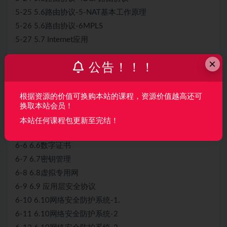
5-25 5.6路由协议-5-NAT基本工作原理
5-26 5.6路由协议-6MPLS
5-27 5.7 Internet应用
第6章 网络安全
×
公告！！！
6-1 6.1网络安全基础
6-2 6.2信息加密技术
根据资源的价值可换购本站的课程，资源价值越高还可
6-3 6.3认证
换取本站会员！
6-4 6.4shuziqianming
本站任何课程包更新至完结！
6-5 6.5报文摘要
6-6 6.6数字证书
6-7 6.7密钥管理
6-8 6.8虚拟专用网
6-9 6.9 应用层安全协议
6-10 6.10网络安全防护系统-1.
6-11 6.10网络安全防护系统-2