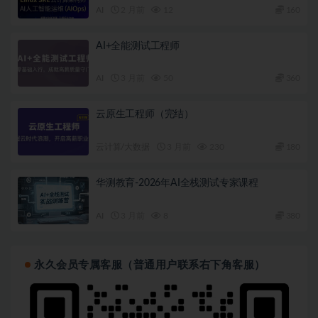
AI
2 月前
12
160
AI+全能测试工程师
AI
3 月前
50
360
云原生工程师（完结）
云计算/大数据
3 月前
230
180
华测教育-2026年AI全栈测试专家课程
AI
3 月前
8
380
永久会员专属客服（普通用户联系右下角客服）