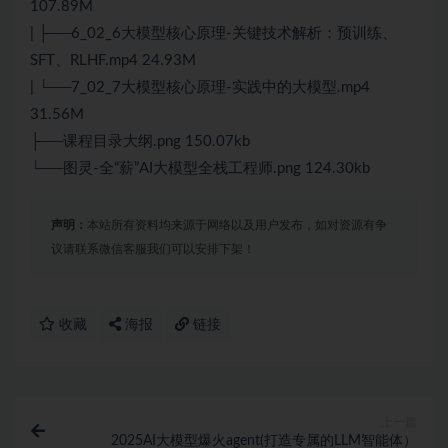
107.89M
| ├──6_02_6大模型核心原理-关键技术解析：预训练、
SFT、RLHF.mp4 24.93M
| └──7_02_7大模型核心原理-实践中的大模型.mp4
31.56M
├──课程目录大纲.png 150.07kb
└──图灵-全“薪”AI大模型全栈工程师.png 124.30kb
声明：
本站所有资料均来源于网络以及用户发布，如对资源有争
议请联系微信客服我们可以安排下架！
收藏
海报
链接
上一篇
2025AI大模型爆火agent(打造专属的LLM智能体）