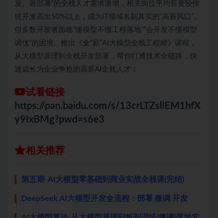
发、善部署”的全栈人才需求激增，相关岗位平均薪资较传
统开发高出50%以上，成为IT领域名副其实的“高薪风口”。
但多数开发者面临“懂模型不懂工程落地”“会开发不懂模型
调优”的困境。推出《全“薪”AI大模型全栈工程师》课程，
从大模型原理到全栈开发部署，帮你打通技术全链路，快
速成长为企业争抢的高薪AI全栈人才！
试看链接
https://pan.baidu.com/s/13crLTZsllEM1hfX
y9IxBMg?pwd=s6e3
相关推荐
第五期-AI大模型零基础到商业实战全栈课(完结)
DeepSeek AI大模型开发全流程：部署.微调.开发
AI大模型算法-从大模型原理剖析到训练(微调)落地实