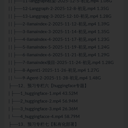
| | ├──11-langgraph框架-2025-12-5-初见.mp4 1.06G
| | ├──12-Langgraph-2-2025-12-8-初见.mp4 1.35G
| | ├──13-Langgrapg-3-2025-12-10-初见.mp4 1.28G
| | ├──2-llamaindex-2-2025-11-12-初见.mp4 1.39G
| | ├──3-llamaindex-3-2025-11-14-初见.mp4 1.35G
| | ├──4-llamaIndex-4-2025-11-17-初见.mp4 1.23G
| | ├──5-llamaIndex-5-2025-11-19-初见.mp4 1.24G
| | ├──6-llamaindex-6-2025-11-21-初见.mp4 1.29G
| | ├──7-llamaindex项目-2025-11-24-初见.mp4 1.28G
| | ├──8-Agent1-2025-11-26-初见.mp4 1.27G
| | └──9-Agent-2-2025-11-28-初见.mp4 1.48G
├──12、预习专栏六【huggingface专题】
| ├──1_huggingface-1.mp4 43.52M
| ├──2_huggingface-2.mp4 56.94M
| ├──3_huggingface-3.mp4 26.36M
| └──4_huggingfacce-4.mp4 58.79M
├──13、预习专栏七【私有化部署】