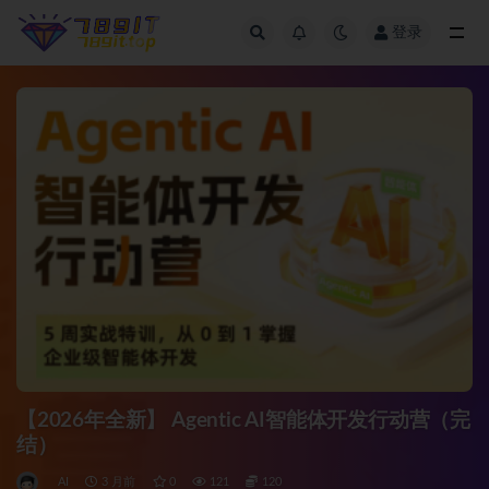
登录
全部
【2026年全新】 Agentic AI智能体开发行动营（完
结）
AI
3 月前
0
121
120