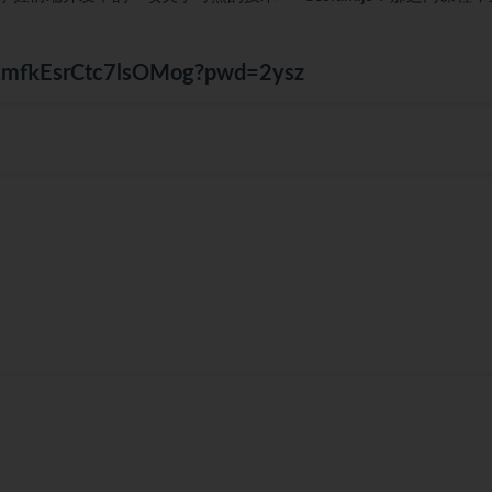
UrkmfkEsrCtc7lsOMog?pwd=2ysz