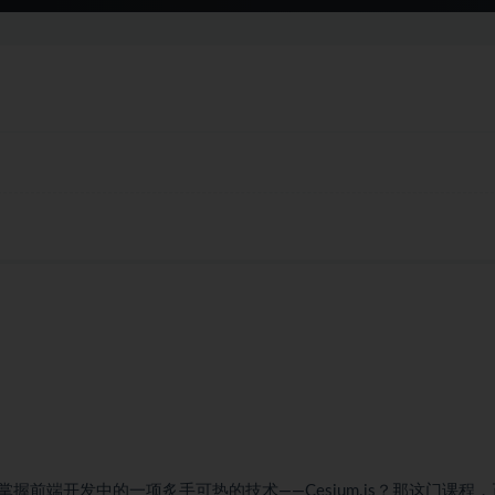
前端开发中的一项炙手可热的技术——Cesium.js？那这门课程，