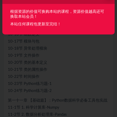
10-12节 函数的参数
根据资源的价值可换购本站的课程，资源价值越高还可
10-13节 递归和Lambda函数
换取本站会员！
10-14节 判断结构
本站任何课程包更新至完结！
10-15节 循环结构
10-16节 函数定义
10-17节 模块与包
10-18节 异常处理模块
10-19节 文件操作
10-20节 类的基本定义
10-21节 类的属性操作
10-22节 时间操作
10-23节 Python练习题-1
10-24节 Python练习题-2
第一十一章 【基础篇】：Python数据科学必备工具包实战
11-1节 1. 科学计算库-Numpy
11-2节 2. 数据分析处理库-Pandas