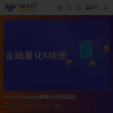
登录
全部
cto-AI+Pandas金融量化K线图实战
AI
9 月前
0
20
30