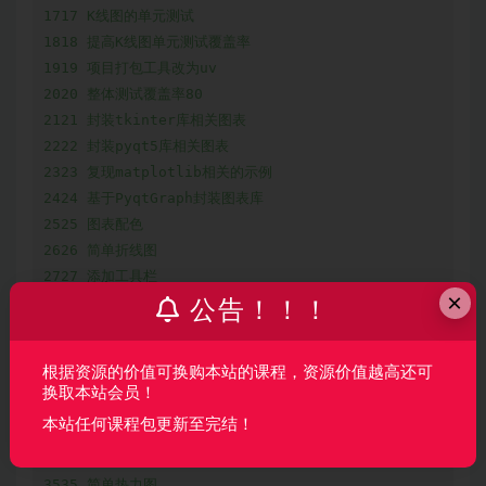
1717 K线图的单元测试

1818 提高K线图单元测试覆盖率

1919 项目打包工具改为uv

2020 整体测试覆盖率80

2121 封装tkinter库相关图表

2222 封装pyqt5库相关图表

2323 复现matplotlib相关的示例

2424 基于PyqtGraph封装图表库

2525 图表配色

2626 简单折线图

2727 添加工具栏

×
2828 重置图表功能

公告！！！
2929 导入导出功能

3030 设计并实现各种颜色主题

根据资源的价值可换购本站的课程，资源价值越高还可
3131 渐变散点图

换取本站会员！
3232 渐变柱状图

本站任何课程包更新至完结！
3333 渐变直方图

3434 自动生成渐变色

3535 简单热力图
