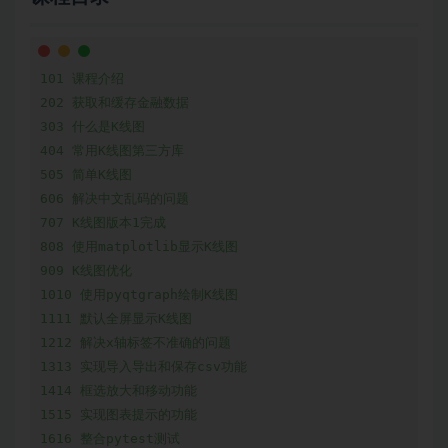
101 课程介绍

202 获取和缓存金融数据

303 什么是K线图

404 常用K线图第三方库

505 简单K线图

606 解决中文乱码的问题

707 K线图版本1完成

808 使用matplotlib显示K线图

909 K线图优化

1010 使用pyqtgraph绘制K线图

1111 默认全屏显示K线图

1212 解决x轴标签不准确的问题

1313 实现导入导出和保存csv功能

1414 框选放大和移动功能

1515 实现图表提示的功能

1616 整合pytest测试
