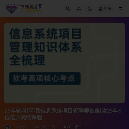
登录
全部
26年软考(高项)信息系统项目管理师合集|含25年6
位老师完结课程
软考考证
10 月前
0
21
98