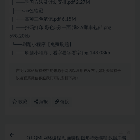
| | └──学习方法及计划安排.pdf 2.27M
| ├──san色笔记
| | ├──高项三色笔记.pdf 6.15M
| | └──扫码打印 彩色5分一面 满2.9顺丰包邮.png
698.20kb
| └──刷题小程序【免费刷题】
| | └──刷题小程序，看字看字看字.jpg 148.03kb
声明：
本站所有资料均来源于网络以及用户发布，如对资源有争
议请联系微信客服我们可以安排下架！
收藏
海报
链接
上一篇
QT QML网络编程 动画编程 图形特效编程 数据库编程