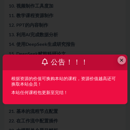
10. 视频制作工具度加
11. 教学课程资源制作
12. PPT的内容制作
13. 利用AI完成数据分析
14. 使用DeepSeek生成研究报告
15. DeepSeek赋能科研论文
×
公告！！！
16. 智能体的基本介绍和官方应用案例
17. Coze智能基础入门案例：小红书爆款文案生成
根据资源的价值可换购本站的课程，资源价值越高还可
18. Coze智能体创作案例：PPT的设计与制作
换取本站会员！
19. 考试系统整体流程分析
本站任何课程包更新至完结！
20. 试题知识库创建
21. 基本的流程节点配置
22. 在工作流中配置插件