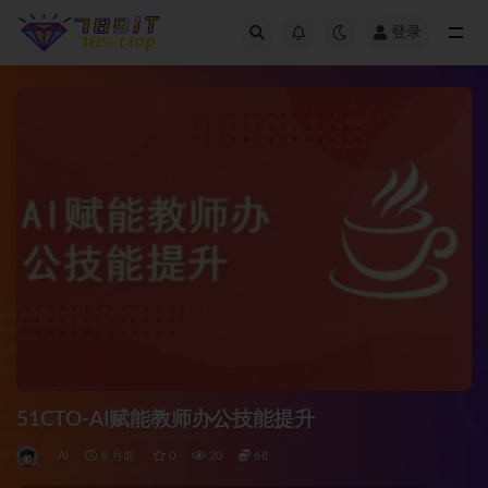
登录
全部
51CTO-AI赋能教师办公技能提升
AI
8 月前
0
20
68