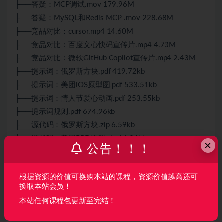
├──答疑：MCP调试.mov 179.96M
├──答疑：MySQL和Redis MCP .mov 228.68M
├──竞品对比：cursor.mp4 14.60M
├──竞品对比：百度文心快码宣传片.mp4 4.73M
├──竞品对比：微软GitHub Copilot宣传片.mp4 2.43M
├──提示词：俄罗斯方块.pdf 419.72kb
├──提示词：美团iOS原型图.pdf 533.51kb
├──提示词：情人节爱心动画.pdf 253.55kb
├──提示词规则.pdf 674.96kb
├──源代码：俄罗斯方块.zip 6.59kb
├──源代码：美团PRD原型.zip 14.36kb
×
公告！！！
└──源代码：情人节爱心动画.zip 5.59kb
根据资源的价值可换购本站的课程，资源价值越高还可
声明：
本站所有资料均来源于网络以及用户发布，如对资源有争
换取本站会员！
议请联系微信客服我们可以安排下架！
本站任何课程包更新至完结！