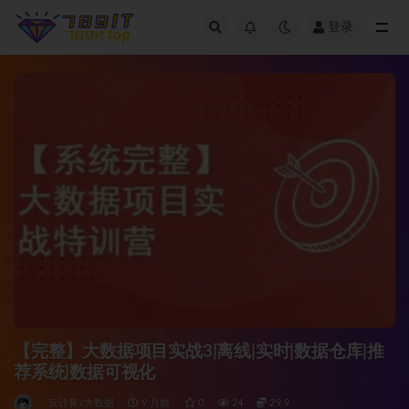
登录
全部
【完整】大数据项目实战3|离线|实时|数据仓库|推
荐系统|数据可视化
云计算/大数据
9 月前
0
24
29.9