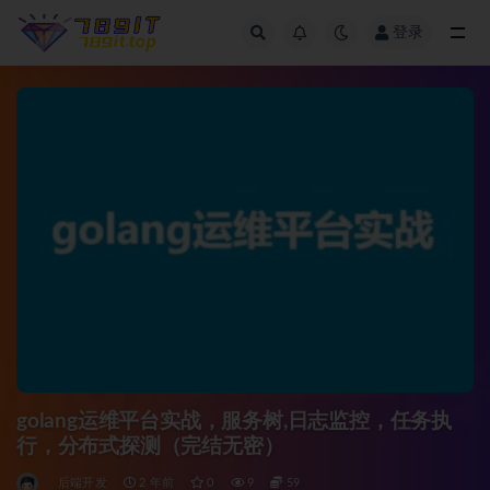
登录
全部
golang运维平台实战，服务树,日志监控，任务执
行，分布式探测（完结无密）
后端开发
2 年前
0
9
59