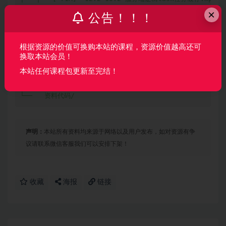
│   ├── [117M]  12.3-10.3 客户端逻辑agent接受任务执行并上
×
公告！！！
│   └── [136M]  12.4-10.4 编译运行测试.mp4

├──   13-第11章 分布式ping探测/

根据资源的价值可换购本站的课程，资源价值越高还可
│   ├── [ 30M]  13.1-11.1 网络监控工具调研和xprober架构
换取本站会员！
│   ├── [126M]  13.2-11.2 客户端逻辑之执行探测并上报结果.m
本站任何课程包更新至完结！
│   ├── [ 86M]  13.3-11.3 服务端生成探测池、聚合探测结果.m
│   └── [ 58M]  13.4-11.4 编译运行测试.mp4

└──   资料代码/
声明：
本站所有资料均来源于网络以及用户发布，如对资源有争
议请联系微信客服我们可以安排下架！
收藏
海报
链接