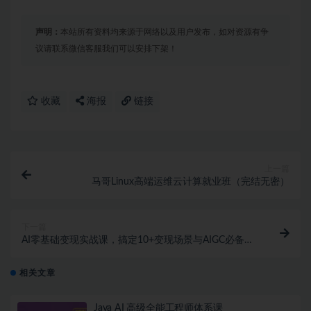
声明：
本站所有资料均来源于网络以及用户发布，如对资源有争
议请联系微信客服我们可以安排下架！
收藏
海报
链接
上一篇
马哥Linux高端运维云计算就业班（完结无密）
下一篇
AI零基础变现实战课，搞定10+变现场景与AIGC必备技
能 | 完结
相关文章
Java AI 高级全能工程师体系课