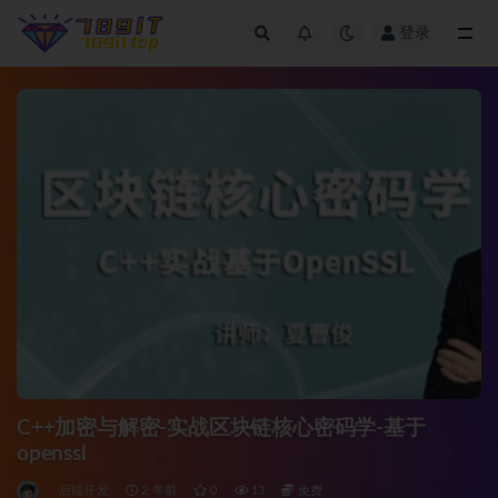
登录
全部
C++加密与解密-实战区块链核心密码学-基于
openssl
后端开发
2 年前
0
13
免费