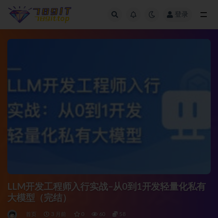
登录
全部
LLM开发工程师入行实战–从0到1开发轻量化私有
大模型（完结）
首页
3 月前
0
60
58