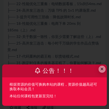
├── 22-性能优化三重奏：电销数据看板，15s到54ms.md
├── 24-高并发三连击：万级 TPS 的 1v1 约课场景.md
├── 3-提升可用性三部曲：降低故障时长.md
├── 18-性能优化三重奏：电商下单 20ms 到
185ms（上）.md
├── 32-关于数据一致性，你至少需要了解这些（上）.md
├── 25-高并发三连击：每小时千万级的学生作品点赞场
景.md
├── 17-代码重构的霸王枪：职责链模式.md
├── 31-跑定时任务的服务器宕机了，你要如何解决？.md
×
├── 23-如果 Redis 挂了，你要如何处理应对？.md
公告！！！
声明：
本站所有资料均来源于网络以及用户发布，如对资源有争
根据资源的价值可换购本站的课程，资源价值越高还可
换取本站会员！
议请联系微信客服我们可以安排下架！
本站任何课程包更新至完结！
收藏
海报
链接