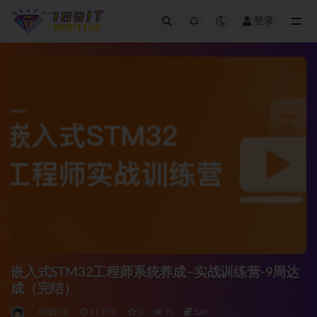
登录
全部
嵌入式STM32工程师系统养成–实战训练营-9周达
成（完结）
后端开发
11 月前
0
35
120