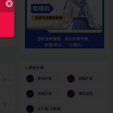
×
链接
课程分类
移动开发
前端开发
360
后端开发
测试运维
260
云计算/大数据