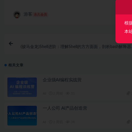
游客
永久会员
根
本
上一
(骏马金龙)Shell进阶：理解Shell的方方面面，剖析bash解释
相关文章
企业级AI编程实战营
AI
2 周前
31
一人公司 AI产品创造营
AI
2 周前
38