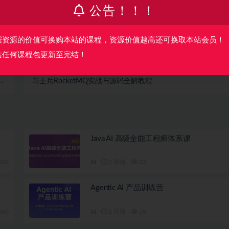
公告！！！
收藏
海报
据资源的价值可换购本站的课程，资源价值越高还可换取本站会员！
站任何课程包更新至完结！
篇
下一篇
器原
马士兵RocketMQ实战与源码全解教程
理
Java AI 高级全能工程师体系课
360
AI
2 周前
23
Agentic AI 产品训练营
360
AI
2 周前
28