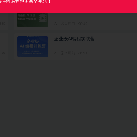
站任何课程包更新至完结！
零基础 AI 漫剧智能量产创作营
380
AI
1 周前
19
企业级AI编程实战营
29
AI
2 周前
31