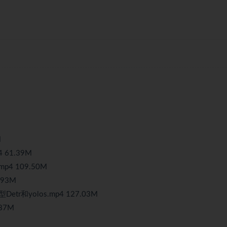
M
 61.39M
4 109.50M
93M
和yolos.mp4 127.03M
87M