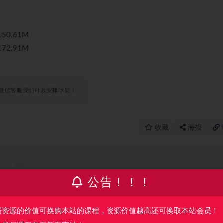
0.61M
2.91M
微信客服我们可以安排下架！
收藏
海报
篇
下一篇
公告！！！
结）
优点知识-DevOps 训练营第5期
据资源的价值可换购本站的课程，资源价值越高还可换取本站会员！