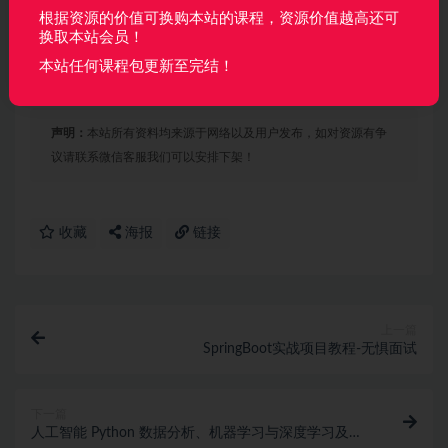
根据资源的价值可换购本站的课程，资源价值越高还可
42.34M
换取本站会员！
└──022-第二十二课_电源管理及总结_17’37.mp4
本站任何课程包更新至完结！
69.49M
声明：
本站所有资料均来源于网络以及用户发布，如对资源有争
议请联系微信客服我们可以安排下架！
收藏
海报
链接
上一篇
SpringBoot实战项目教程-无惧面试
下一篇
人工智能 Python 数据分析、机器学习与深度学习及科