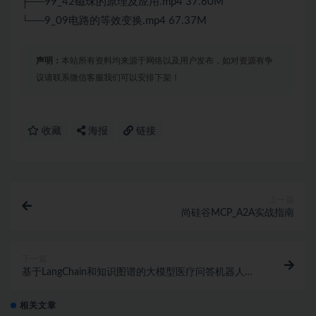
├──99_42磁珠的原理及应用.mp4 37.60M
└──9_09电路的等效变换.mp4 67.37M
声明：
本站所有资料均来源于网络以及用户发布，如对资源有争
议请联系微信客服我们可以安排下架！
收藏
海报
链接
上一篇
尚硅谷MCP_A2A实战指南
下一篇
基于LangChain和知识图谱的大模型医疗问答机器人项
目
相关文章