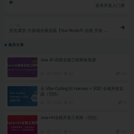
安卓开发入门课
下一篇
哲玄课堂-大前端全栈实践【Vue NodeJS 全栈 开发 学
习 进阶 简历】
相关文章
Java AI 高级全能工程师体系课
AI
3 周前
24
360
从 Vibe Coding 到 Harness × SDD 全栈开发实
战（完结）
AI
1 月前
26
79
Java+AI全栈开发工程师（完结）
AI
2 月前
77
180