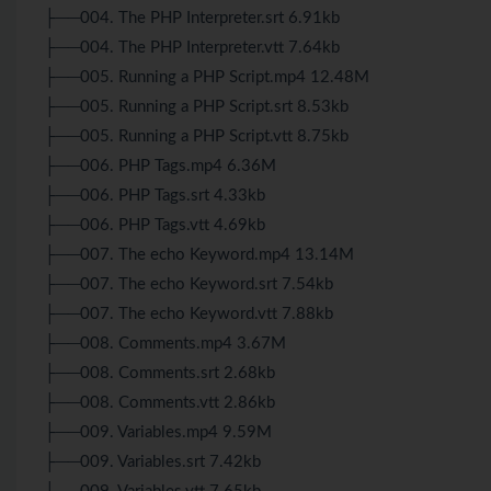
├──004. The PHP Interpreter.srt 6.91kb
├──004. The PHP Interpreter.vtt 7.64kb
├──005. Running a PHP Script.mp4 12.48M
├──005. Running a PHP Script.srt 8.53kb
├──005. Running a PHP Script.vtt 8.75kb
├──006. PHP Tags.mp4 6.36M
├──006. PHP Tags.srt 4.33kb
├──006. PHP Tags.vtt 4.69kb
├──007. The echo Keyword.mp4 13.14M
├──007. The echo Keyword.srt 7.54kb
├──007. The echo Keyword.vtt 7.88kb
├──008. Comments.mp4 3.67M
├──008. Comments.srt 2.68kb
├──008. Comments.vtt 2.86kb
├──009. Variables.mp4 9.59M
├──009. Variables.srt 7.42kb