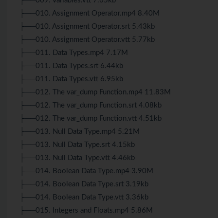
├──009. Variables.vtt 7.65kb
├──010. Assignment Operator.mp4 8.40M
├──010. Assignment Operator.srt 5.43kb
├──010. Assignment Operator.vtt 5.77kb
├──011. Data Types.mp4 7.17M
├──011. Data Types.srt 6.44kb
├──011. Data Types.vtt 6.95kb
├──012. The var_dump Function.mp4 11.83M
├──012. The var_dump Function.srt 4.08kb
├──012. The var_dump Function.vtt 4.51kb
├──013. Null Data Type.mp4 5.21M
├──013. Null Data Type.srt 4.15kb
├──013. Null Data Type.vtt 4.46kb
├──014. Boolean Data Type.mp4 3.90M
├──014. Boolean Data Type.srt 3.19kb
├──014. Boolean Data Type.vtt 3.36kb
├──015. Integers and Floats.mp4 5.86M