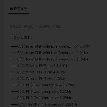
详情介绍
当前位置：
首页
后端开发
正文
【资源目录】:
├──001. Learn PHP with Luis Ramirez.mp4 5.39M
├──001. Learn PHP with Luis Ramirez.srt 1.21kb
├──001. Learn PHP with Luis Ramirez.vtt 1.26kb
├──002. What is PHP_.mp4 6.30M
├──002. What is PHP_.srt 4.49kb
├──002. What is PHP_.vtt 4.76kb
├──003. PHP Environment.mp4 23.78M
├──003. PHP Environment.srt 8.92kb
├──003. PHP Environment.vtt 9.29kb
├──004. The PHP Interpreter.mp4 23.47M