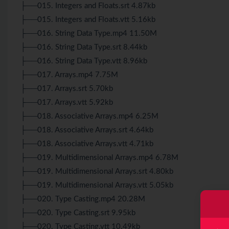
├──015. Integers and Floats.srt 4.87kb
├──015. Integers and Floats.vtt 5.16kb
├──016. String Data Type.mp4 11.50M
├──016. String Data Type.srt 8.44kb
├──016. String Data Type.vtt 8.96kb
├──017. Arrays.mp4 7.75M
├──017. Arrays.srt 5.70kb
├──017. Arrays.vtt 5.92kb
├──018. Associative Arrays.mp4 6.25M
├──018. Associative Arrays.srt 4.64kb
├──018. Associative Arrays.vtt 4.71kb
├──019. Multidimensional Arrays.mp4 6.78M
├──019. Multidimensional Arrays.srt 4.80kb
├──019. Multidimensional Arrays.vtt 5.05kb
├──020. Type Casting.mp4 20.28M
├──020. Type Casting.srt 9.95kb
├──020. Type Casting.vtt 10.49kb