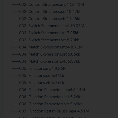
├──032. Control Structures.mp4 16.41M
├──032. Control Structures.srt 10.47kb
├──032. Control Structures.vtt 11.25kb
├──033. Switch Statements.mp4 10.07M
├──033. Switch Statements.srt 7.85kb
├──033. Switch Statements.vtt 8.20kb
├──034. Match Expressions.mp4 8.71M
├──034. Match Expressions.srt 6.06kb
├──034. Match Expressions.vtt 6.38kb
├──035. Functions.mp4 9.26M
├──035. Functions.srt 6.46kb
├──035. Functions.vtt 6.79kb
├──036. Function Parameters.mp4 8.14M
├──036. Function Parameters.srt 5.26kb
├──036. Function Parameters.vtt 5.69kb
├──037. Function Return Values.mp4 4.51M