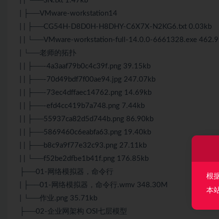
| | └──SN.txt 1.47kb
| ├──VMware-workstation14
| | ├──CG54H-D8D0H-H8DHY-C6X7X-N2KG6.txt 0.03kb
| | └──VMware-workstation-full-14.0.0-6661328.exe 462.
| └──老师的拓扑
| | ├──-4a3aaf79b0c4c39f.png 39.15kb
| | ├──-70d49bdf7f00ae94.jpg 247.07kb
| | ├──-73ec4dffaec14762.png 14.69kb
| | ├──-efd4cc419b7a748.png 7.44kb
| | ├──55937ca82d5d744b.png 86.90kb
| | ├──5869460c6eabfa63.png 19.40kb
| | ├──b8c9a9f77e32c93.png 27.11kb
| | └──f52be2dfbe1b41f.png 176.85kb
├──01-网络模拟器，命令行
根
| ├──01-网络模拟器，命令行.wmv 348.30M
本
| └──作业.png 35.71kb
├──02-企业网架构 OSI七层模型