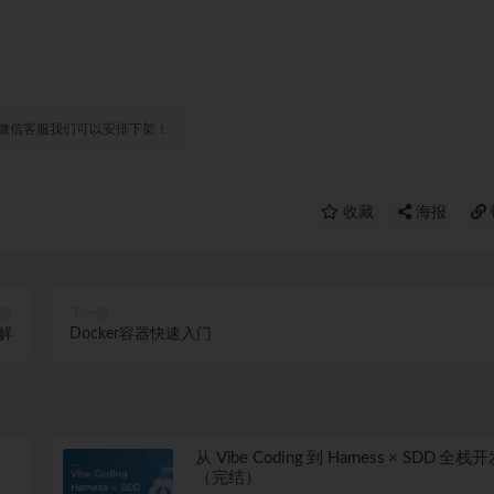
微信客服我们可以安排下架！
收藏
海报
篇
下一篇
题解
Docker容器快速入门
从 Vibe Coding 到 Harness × SDD 全
（完结）