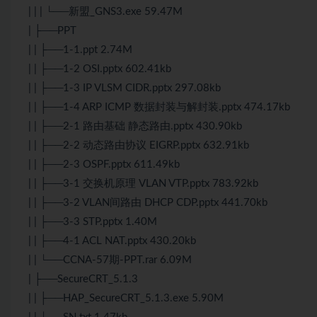
| | | └──新盟_GNS3.exe 59.47M
| ├──PPT
| | ├──1-1.ppt 2.74M
| | ├──1-2 OSI.pptx 602.41kb
| | ├──1-3 IP VLSM CIDR.pptx 297.08kb
| | ├──1-4 ARP ICMP 数据封装与解封装.pptx 474.17kb
| | ├──2-1 路由基础 静态路由.pptx 430.90kb
| | ├──2-2 动态路由协议 EIGRP.pptx 632.91kb
| | ├──2-3 OSPF.pptx 611.49kb
| | ├──3-1 交换机原理 VLAN VTP.pptx 783.92kb
| | ├──3-2 VLAN间路由 DHCP CDP.pptx 441.70kb
| | ├──3-3 STP.pptx 1.40M
| | ├──4-1 ACL NAT.pptx 430.20kb
| | └──CCNA-57期-PPT.rar 6.09M
| ├──SecureCRT_5.1.3
| | ├──HAP_SecureCRT_5.1.3.exe 5.90M