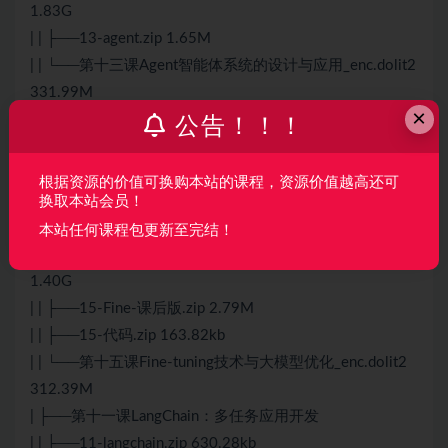
1.83G
| | ├──13-agent.zip 1.65M
| | └──第十三课Agent智能体系统的设计与应用_enc.dolit2
331.99M
×
| ├──第十四课AutoGPT原理和实现
公告！！！
| | ├──(解密)第十四课AutoGpt原理和实现.mp4 1.35G
| | ├──14-autogpt.zip 1.20M
根据资源的价值可换购本站的课程，资源价值越高还可
| | └──第十四课AutoGPT原理和实现_enc.dolit2 254.52M
换取本站会员！
| ├──第十五课Fine-tuning技术与大模型优化
本站任何课程包更新至完结！
| | ├──(解密)第十五课Fine-tuning技术与大模型.mp4
1.40G
| | ├──15-Fine-课后版.zip 2.79M
| | ├──15-代码.zip 163.82kb
| | └──第十五课Fine-tuning技术与大模型优化_enc.dolit2
312.39M
| ├──第十一课LangChain：多任务应用开发
| | ├──11-langchain.zip 630.28kb