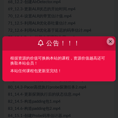
68_12.2-创建AlrDetector.mp4
69_12.3-更新ALR状态的开始时间.mp4
70_12.4-设置ALR的带宽估计值.mp4
71_12.5-利用ALR优化吞吐量估计.mp4
72_12.6-利用ALR优化基于延迟的码率估计.mp4
73_13.1-Probe的基本原理和作用.mp4
×
公告！！！
74_13.2-设置起始码率的时候触发探测.mp4
75_13.3-初始化Probe.mp4
根据资源的价值可换购本站的课程，资源价值越高还可
76_13.4-创建ProbeCluster.mp4
换取本站会员！
77_13.5-存储ProbeCluster信息到队列.mp4
本站任何课程包更新至完结！
78_14.1-启动Probe.mp4
79_14.2-Pacer高优执行probe探测任务1.mp4
80_14.3-Pacer高优执行probe探测任务2.mp4
81_14.4-更新探测执行后的状态信息.mp4
82_14.5-构造padding包1.mp4
83_14.6-构造padding包2.mp4
84_15.1-创建Probe码率估计器.mp4