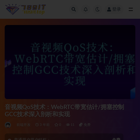
登录
全部
音视频QoS技术：WebRTC带宽估计/拥塞控制
GCC技术深入剖析和实现
前端开发
3 年前
0
11
免费