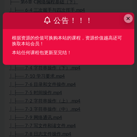
├── 第6章 C
网络编程基础（下）
│ ├── 6-4 三次握手与四次挥手.mp4
×
│ ├── 6-5 TCP缓存.mp4
公告！！！
│ ├── 6-2 实现文件传输功能.mp4
│ ├── 6-3 多进程的服务端.mp4
根据资源的价值可换购本站的课程，资源价值越高还可
│ ├── 6-1 封装socket服务端.mp4
换取本站会员！
├── 第7章 开发框架介绍
本站任何课程包更新至完结！
│ ├── 7-1 开发框架介绍.mp4
│ ├── 7-4 字符串操作（下）.mp4
│ ├── 7-10 学习要求.mp4
│ ├── 7-6 目录和文件操作.mp4
│ ├── 7-5 时间操作.mp4
│ ├── 7-2 字符串操作（上）.mp4
│ ├── 7-3 字符串操作（中）.mp4
│ ├── 7-9 网络通讯.mp4
│ ├── 7-7 写文件和读文件.mp4
│ ├── 7-8 日志文件操作.mp4