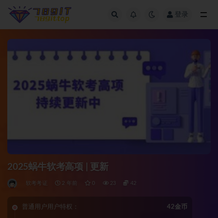
登录
全部
2025蜗牛软考高项 | 更新
软考考证
2 年前
0
23
42
普通用户用户特权：
42金币