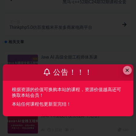
黑马-c++52期C24期32期课程全套
下一篇
Thinkphp5.0仿百度糯米开发多商家电商平台
相关文章
Java AI 高级全能工程师体系课
×
公告！！！
AI
2 周前
24
360
从 Vibe Coding 到 Harness × SDD 全栈开发实
根据资源的价值可换购本站的课程，资源价值越高还可
战（完结）
换取本站会员！
AI
1 月前
26
79
本站任何课程包更新至完结！
Java+AI全栈开发工程师（完结）
AI
2 月前
77
180