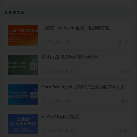
（一站式打造本地知识库企业级解决方案）| 完结
相关文章
（预定）AI Agent 全栈工程师训练营
AI
1 周前
26
380
零基础 AI 漫剧智能量产创作营
AI
1 周前
19
78
OpenClaw Agent 从0到1打造你的数字AI员工
AI
1 周前
3
29
企业级AI编程实战营
AI
2 周前
31
360