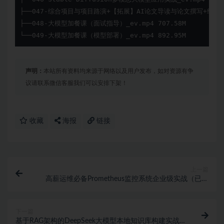
├──047-综合项目与项目路演+【拓展】AI论文导读与论文撰写+结营典礼]】
├──048-大模型加餐课（面试指导）_ev.mp4 707.58M

└──049-大模型加餐课（模型部署）_ev.mp4 892.95M
声明：
本站所有资料均来源于网络以及用户发布，如对资源有争
议请联系微信客服我们可以安排下架！
收藏
海报
链接
上一篇
高薪运维必备Prometheus监控系统企业级实战（已完
结）
下一篇
基于RAG架构的DeepSeek大模型本地知识库构建实战