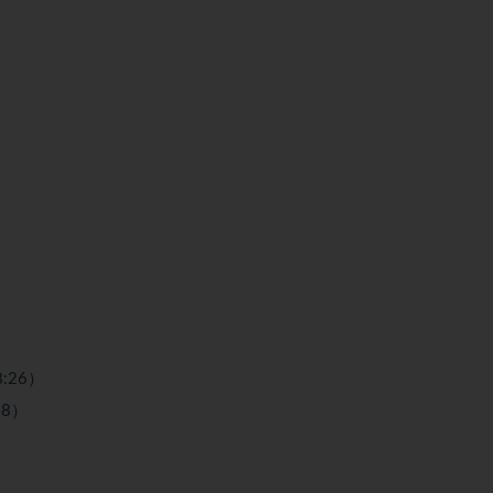
:26）
48）