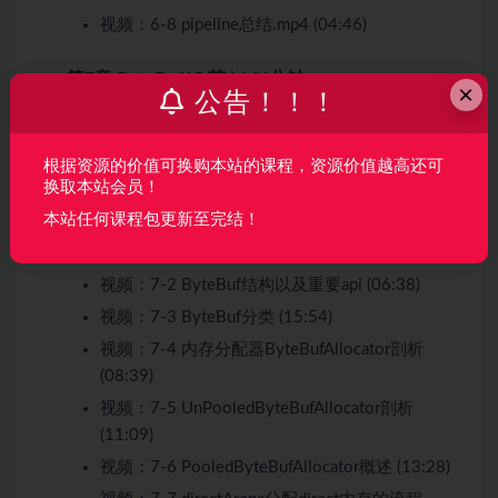
视频：
6-8 pipeline总结.mp4 (04:46)
第7章 ByteBuf
15 节 | 144分钟
×
公告！！！
具体剖析ByteBuf种类，怎么减少多线程内存分配竞
争，不同巨细内存是怎么分配的
根据资源的价值可换购本站的课程，资源价值越高还可
换取本站会员！
收起列表
本站任何课程包更新至完结！
视频：
7-1 内存分配概述 (02:22)
视频：
7-2 ByteBuf结构以及重要api (06:38)
视频：
7-3 ByteBuf分类 (15:54)
视频：
7-4 内存分配器ByteBufAllocator剖析
(08:39)
视频：
7-5 UnPooledByteBufAllocator剖析
(11:09)
视频：
7-6 PooledByteBufAllocator概述 (13:28)