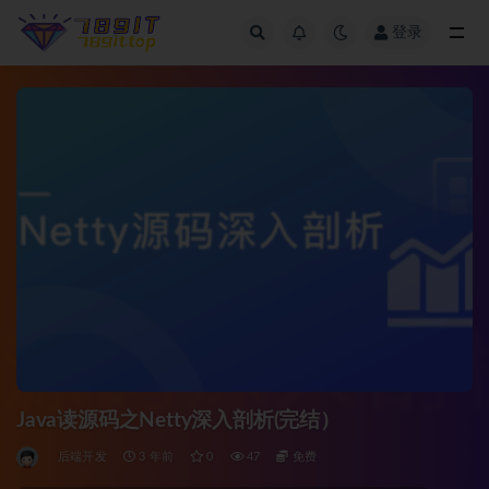
登录
全部
Java读源码之Netty深入剖析(完结）
后端开发
3 年前
0
47
免费