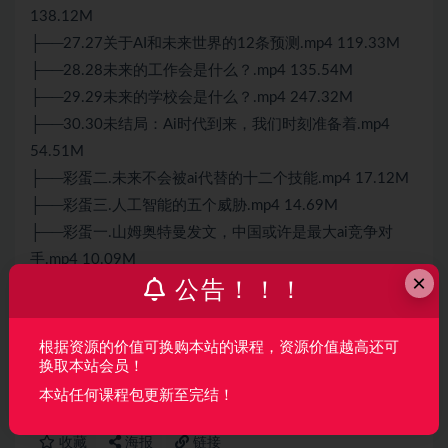
138.12M
├──27.27关于AI和未来世界的12条预测.mp4 119.33M
├──28.28未来的工作会是什么？.mp4 135.54M
├──29.29未来的学校会是什么？.mp4 247.32M
├──30.30未结局：Ai时代到来，我们时刻准备着.mp4
54.51M
├──彩蛋二.未来不会被ai代替的十二个技能.mp4 17.12M
├──彩蛋三.人工智能的五个威胁.mp4 14.69M
├──彩蛋一.山姆奥特曼发文，中国或许是最大ai竞争对
手.mp4 10.09M
×
公告！！！
└──文字稿.doc 290.00kb
声明：
本站所有资料均来源于网络以及用户发布，如对资源有争
根据资源的价值可换购本站的课程，资源价值越高还可
换取本站会员！
议请联系微信客服我们可以安排下架！
本站任何课程包更新至完结！
收藏
海报
链接