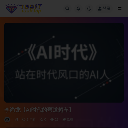
登录
全部
李尚龙【AI时代的弯道超车】
AI
2 年前
0
22
免费