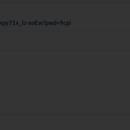
Jskpy71x_Jz-xoEw?pwd=9cpi