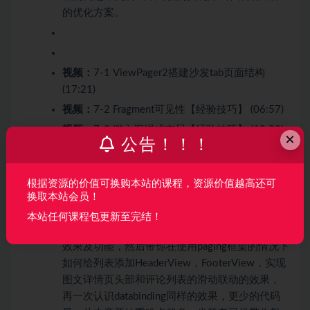
的优化方案。
视频：
7-1 ViewPager2搭建沙发tab页面结构
(17:21)
视频：
7-2 Fragment可见性【经验技巧】 (06:57)
视频：
7-3 谜之沉浸式布局【经验技巧】 (12:22)
×
公告！！！
视频：
7-4 解决启动白屏 (04:36)
根据资源的价值可换购本站的课程，资源价值越高还可
第8章 搭建图文详情页
5 节 | 95分钟
换取本站会员！
本站任何课程包更新至完结！
本章先带你总体认识图文详情页，视频详情页的
效果及功能，然后带你在使用paging框架的情况下
如何给列表添加HeaderView，FooterView，实现
图文详情页头部和评论列表的滑动联动的效果，
再一次认识databinding同样的效果，更少的代码