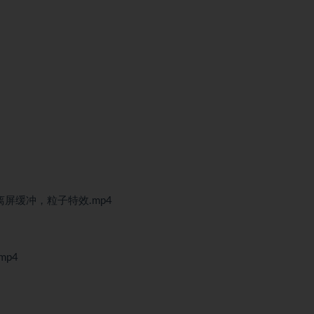
，离屏缓冲，粒子特效.mp4
mp4