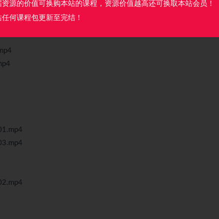
据资源的价值可换购本站的课程，资源价值越高还可换取本站会员！
站任何课程包更新至完结！
mp4
p4
1.mp4
3.mp4
2.mp4