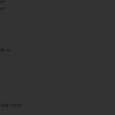
mp4
mp4
.avi
等待官方补充)