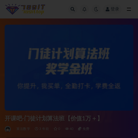
登录
全部
开课吧-门徒计划算法班【价值1万＋】
算法数学
3 年前
0
40
免费