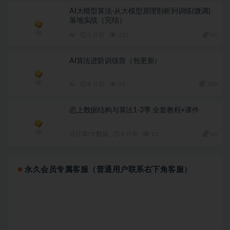
AI大模型算法-从大模型原理剖析到训练(微调)
落地实战（完结）
AI
3 月前
222
90
AI算法进阶训练营（包更新）
AI
8 月前
92
180
恋上数据结构与算法1-3季 全套教程+课件
云计算/大数据
8 月前
15
68
永久会员专属客服（普通用户联系右下角客服）