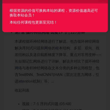
视频：
6-10 图画风格转化作用展现 (06:22)
根据资源的价值可换购本站的课程，资源价值越高还可
视频：
6-11 图画风格转化V2算法 (14:11)
换取本站会员！
视频：
6-12 图画风格转化V3算法 (05:57)
本站任何课程包更新至完结！
第7章 循环神经网络
试看
19 节 | 227分钟
本课程循环神经网络进行了解说。包含循环神经网络
解决序列式问题和网络的根本结构、多层、双向、残
差结构以及递归截断梯度下降等。重点对常用变种——
长短期记忆网络进行了详解。解说并对比了循环神经
网络与卷积神经网络在文本分类的多种运用模型，包
含TextRNN、TextCNN与HAN（层次注意力网络，引
进attention机制）等。…
收起列表
视频：
7-1 序列式问题 (05:48)