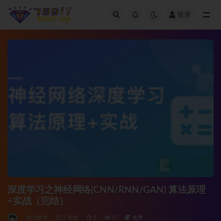
登录
全部
深度学习之神经网络(CNN/RNN/GAN) 算法原理
+实战（完结）
算法数学
3 年前
0
37
免费