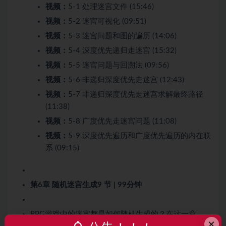
视频：
5-1 处理迷宫文件 (15:46)
视频：
5-2 迷宫可视化 (09:51)
视频：
5-3 迷宫问题和图的遍历 (14:06)
视频：
5-4 深度优先递归走迷宫 (15:32)
视频：
5-5 迷宫问题与回溯法 (09:56)
视频：
5-6 非递归深度优先走迷宫 (12:43)
视频：
5-7 非递归深度优先走迷宫求解最终路径
(11:38)
视频：
5-8 广度优先走迷宫问题 (11:08)
视频：
5-9 深度优先遍历和广度优先遍历的内在联
系 (09:15)
第6章 随机迷宫生成
9 节 | 99分钟
RPG游戏中的迷宫都是如何随机生成的？在这一章，
×