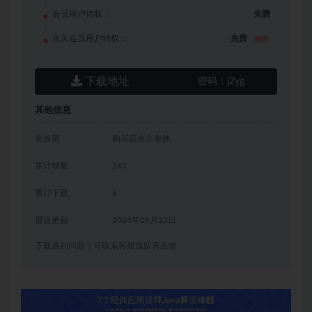
会员用户特权：
免费
永久会员用户特权：
免费
推荐
下载地址
密码：
j2yg
其他信息
有效期
购买后永久有效
累计销量
247
累计下载
6
最近更新
2024年09月23日
下载遇到问题？可联系客服或留言反馈