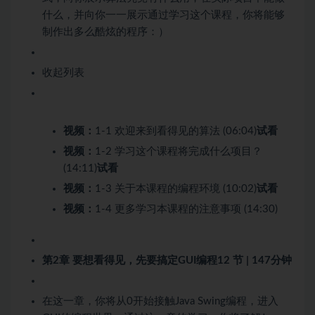
什么，并向你一一展示通过学习这个课程，你将能够
制作出多么酷炫的程序：）
收起列表
视频：
1-1 欢迎来到看得见的算法 (06:04)
试看
视频：
1-2 学习这个课程将完成什么项目？
(14:11)
试看
视频：
1-3 关于本课程的编程环境 (10:02)
试看
视频：
1-4 更多学习本课程的注意事项 (14:30)
第2章 要想看得见，先要搞定GUI编程
12 节 | 147分钟
在这一章，你将从0开始接触Java Swing编程，进入