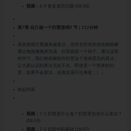
视频：
6-9 更多迷宫问题 (08:38)
第7章 自己做一个扫雷游戏
9 节 | 112分钟
虽然游戏引擎越来越发达，但并非所有的游戏都能够
通过拖拖拽拽来完成。扫雷就是一个例子。通过这章
的学习，我们将探索制作扫雷这个游戏背后的算法，
让大家认识到算法无处不在。即使是一个简单的扫
雷，如果不会算法，还真实现不出来呢：）…
收起列表
视频：
7-1 扫雷是什么鬼？扫雷里包含什么算法？
(08:59)
视频：
7-2 扫雷代码基础 (18:07)