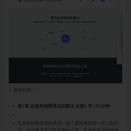
〖课程目录〗:
第1章 欢迎来到看得见的算法
试看
4 节 | 45分钟
欢迎来到看得见的算法。这个课程将以独一无二的方
式，向你展示算法究竟有什么用，在实际项目中能做