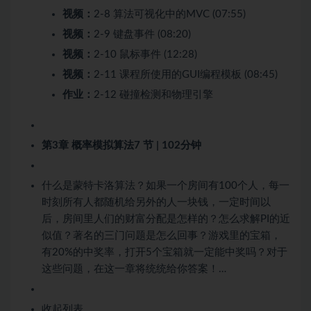
视频：
2-8 算法可视化中的MVC (07:55)
视频：
2-9 键盘事件 (08:20)
视频：
2-10 鼠标事件 (12:28)
视频：
2-11 课程所使用的GUI编程模板 (08:45)
作业：
2-12 碰撞检测和物理引擎
第3章 概率模拟算法
7 节 | 102分钟
什么是蒙特卡洛算法？如果一个房间有100个人，每一
时刻所有人都随机给另外的人一块钱，一定时间以
后，房间里人们的财富分配是怎样的？怎么求解PI的近
似值？著名的三门问题是怎么回事？游戏里的宝箱，
有20%的中奖率，打开5个宝箱就一定能中奖吗？对于
这些问题，在这一章将统统给你答案！…
收起列表