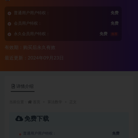
普通用户用户特权：
免费
会员用户特权：
免费
永久会员用户特权：
免费
推荐
有效期：购买后永久有效
最近更新：2024年09月23日
详情介绍
当前位置：
首页
算法数学
正文
免费下载
普通用户用户特权：
免费