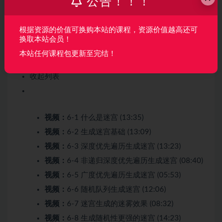
公告！！！
我们将探索一种随机迷宫的生成算法，并且完成一个
从无到获得完整酷炫迷宫的动画过程。通过学习这个
算法，我们也将领悟，如何在深入理解经典算法的基
根据资源的价值可换购本站的课程，资源价值越高还可
础上，改进算法，制作个性化的数据结构，来完成不
换取本站会员！
一样的目标。 …
本站任何课程包更新至完结！
收起列表
视频：
6-1 什么是迷宫 (13:35)
视频：
6-2 生成迷宫基础 (13:09)
视频：
6-3 深度优先遍历生成迷宫 (13:23)
视频：
6-4 非递归深度优先遍历生成迷宫 (08:40)
视频：
6-5 广度优先遍历生成迷宫 (05:53)
视频：
6-6 随机队列生成迷宫 (12:06)
视频：
6-7 迷宫生成的迷雾效果 (08:32)
视频：
6-8 生成随机性更强的迷宫 (14:23)