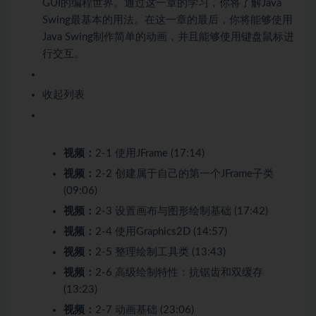
GUI的编程世界。通过这一章的学习，你将了解Java
Swing最基本的用法。在这一章的最后，你将能够使用
Java Swing制作简单的动画，并且能够使用键盘鼠标进
行交互。
收起列表
视频：
2-1 使用JFrame (17:14)
视频：
2-2 创建属于自己的第一个JFrame子类
(09:06)
视频：
2-3 设置画布与图形绘制基础 (17:42)
视频：
2-4 使用Graphics2D (14:57)
视频：
2-5 整理绘制工具类 (13:43)
视频：
2-6 高级绘制特性：抗锯齿和双缓存
(13:23)
视频：
2-7 动画基础 (23:06)