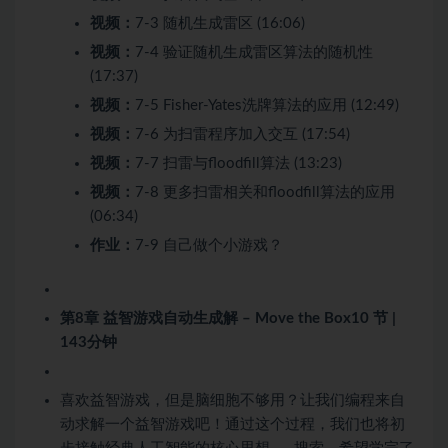
视频：
7-3 随机生成雷区 (16:06)
视频：
7-4 验证随机生成雷区算法的随机性
(17:37)
视频：
7-5 Fisher-Yates洗牌算法的应用 (12:49)
视频：
7-6 为扫雷程序加入交互 (17:54)
视频：
7-7 扫雷与floodfill算法 (13:23)
视频：
7-8 更多扫雷相关和floodfill算法的应用
(06:34)
作业：
7-9 自己做个小游戏？
第8章 益智游戏自动生成解 – Move the Box
10 节 |
143分钟
喜欢益智游戏，但是脑细胞不够用？让我们编程来自
动求解一个益智游戏吧！通过这个过程，我们也将初