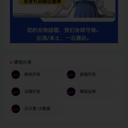
课程分类
移动开发
前端开发
后端开发
测试运维
云计算/大数据